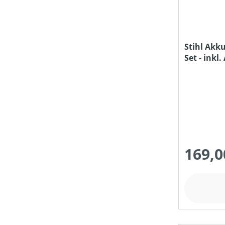
SCHNITT-/SCHWERTLÄNGE (IN CM)
Stihl Akk
Set - inkl
STIELART
AL 1
PREIS
169,0