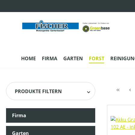
m Hauptinhalt springen
Zur Suche springen
Zur Hauptnavigation springen
HOME
FIRMA
GARTEN
FORST
REINIGUN
PRODUKTE FILTERN
Firma
HERSTELLER
Garten