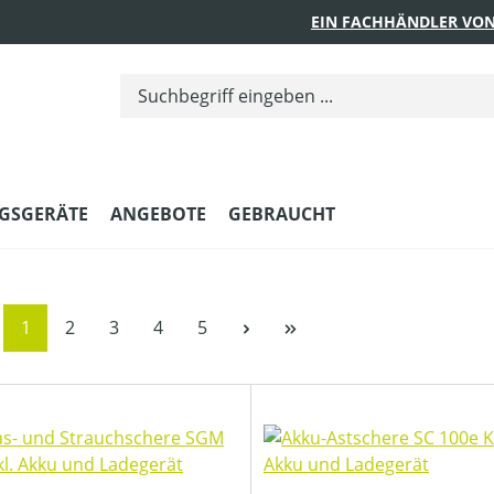
EIN FACHHÄNDLER VON
GSGERÄTE
ANGEBOTE
GEBRAUCHT
Seite
Seite
Seite
Seite
Seite
1
2
3
4
5