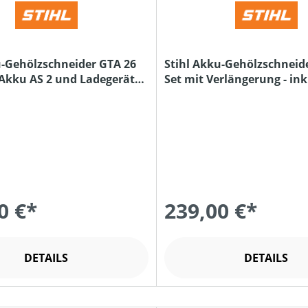
u-Gehölzschneider GTA 26
Stihl Akku-Gehölzschneid
. Akku AS 2 und Ladegerät
Set mit Verlängerung - ink
und Ladegerät
0 €*
239,00 €*
DETAILS
DETAILS