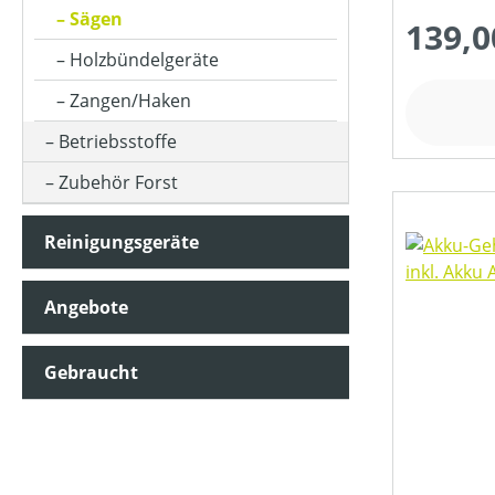
Sägen
139,0
Holzbündelgeräte
LADEZEIT (IN MIN)
Zangen/Haken
Betriebsstoffe
MOTORLEISTUNG (IN KW)
Zubehör Forst
MOTORTYP (HERSTELLERBEZEICHNUNG)
Reinigungsgeräte
Angebote
NENNSPANNUNG (IN V)
Gebraucht
SCHALLDRUCKPEGEL AM OHR (IN DB(A))
SCHALLLEISTUNGSPEGEL (IN DB(A))