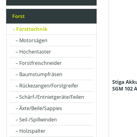
AKKUKAPAZITÄT (IN AH)
Forst
ARBEITSZEIT (IN MIN)
Forsttechnik
Motorsägen
ASTSTÄRKE MAX (IN MM)
Hochentaster
Forstfreischneider
BETRIEBSART
Baumstumpfräsen
Stiga Akk
Rückezangen/Forstgreifer
SGM 102 A
FARBE (GERÄT)
Ladegerät
Schärf-/Entnietgeräte/Feilen
Äxte/Beile/Sappies
KETTENTEILUNG (IN ")
Seil-/Spillwinden
Holzspalter
KLASSIFIZIERUNG