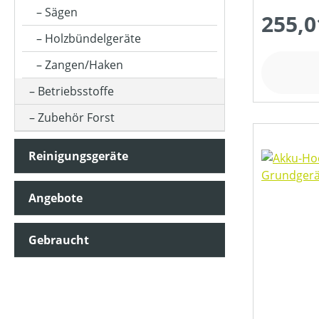
Sägen
255,0
Holzbündelgeräte
KETTENTEILUNG (IN ")
Zangen/Haken
Betriebsstoffe
KETTENTREIBGLIEDERBREITE (IN MM)
Zubehör Forst
KLASSIFIZIERUNG
Reinigungsgeräte
Angebote
MOTORLEISTUNG (IN PS)
Gebraucht
MOTORLEISTUNG (IN WATT)
MOTORLEISTUNG (IN KW)