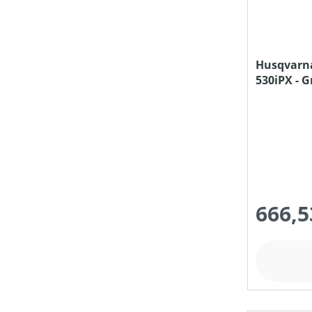
MOTORTYP (HERSTELLERBEZEICHNUNG)
Husqvarn
530iPX - 
NENNSPANNUNG (IN V)
Ladegerät
SCHALLDRUCKPEGEL AM OHR (IN DB(A))
SCHALLLEISTUNGSPEGEL (IN DB(A))
666,5
SCHNEIDWERKZEUG
SCHNITT-/SCHWERTLÄNGE (IN CM)