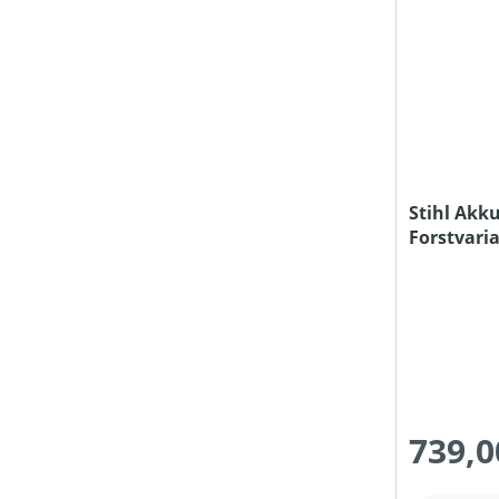
Stihl Akk
Forstvari
Akku und 
739,0