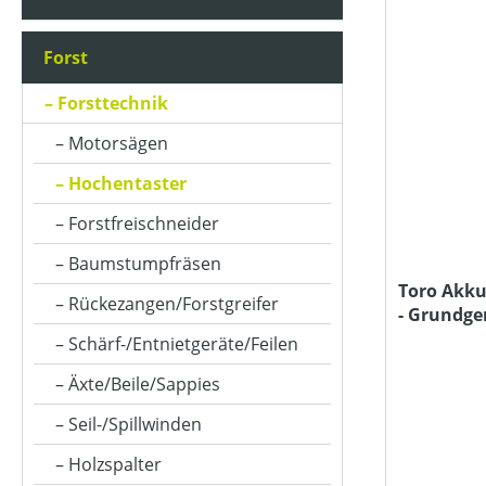
AKKUKAPAZITÄT (IN AH)
Forst
ASTSTÄRKE MAX (IN MM)
Forsttechnik
Motorsägen
BETRIEBSART
Hochentaster
Forstfreischneider
FARBE (GERÄT)
Baumstumpfräsen
Toro Akku
Rückezangen/Forstgreifer
- Grundge
GEEIGNET FÜR SÄGEKETTEN (IN ")
Ladegerät
Schärf-/Entnietgeräte/Feilen
Äxte/Beile/Sappies
HUBRAUM (IN CM³)
Seil-/Spillwinden
Holzspalter
KETTENLÄNGE (IN CM)