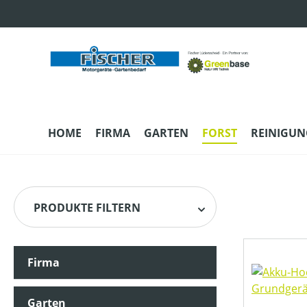
m Hauptinhalt springen
Zur Suche springen
Zur Hauptnavigation springen
HOME
FIRMA
GARTEN
FORST
REINIGUN
PRODUKTE FILTERN
Firma
HERSTELLER
Garten