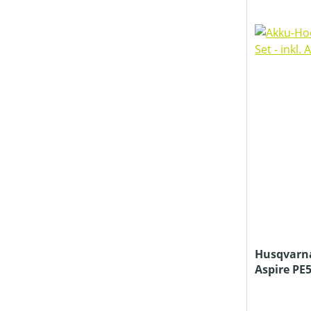
SCHUTZART
STIELART
STIELLÄNGE (IN CM)
TREIBSTOFFTANKGRÖSSE (IN L)
PREIS
Husqvarn
Aspire PE5
Ladegerät