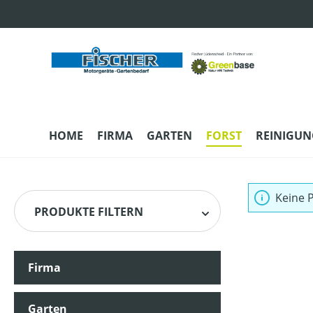
m Hauptinhalt springen
Zur Suche springen
Zur Hauptnavigation springen
HOME
FIRMA
GARTEN
FORST
REINIGUN
Keine 
PRODUKTE FILTERN
Firma
Garten