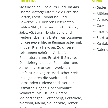
ÜBER UNS
SERVICE
Sie finden bei uns alles rund um das
Batter
Thema Motorgeräte für die Bereiche
Altöle
Garten, Forst, Kommunal und
Verpac
Gewerbe. Zu unseren Lieferanten
Cookie-
zählen Stihl, Husqvarna, John Deere,
Impre
Sabo, AS, Stiga, Honda, Echo und
weitere. Ebenfalls bieten wir Lösungen
Elektr
für die gewerbliche Reinigungstechnik
Kontak
mit der Firma Hako an. Zu unseren
Datens
Leistungen gehören Verkauf,
Reparaturen und Ersatzteil-Service.
Das Liefergebiet des Reparatur- und
Abholservice unserer Werkstatt
umfasst die Region Märkischer Kreis.
Dazu gehören die Städte und
Gemeinden Lüdenscheid, Iserlohn,
Letmathe, Hagen, Hohenlimburg,
Schalksmühle, Halver, Kierspe,
Meinerzhagen, Plettenberg, Herscheid,
Werdohl, Altena, Neuenrade, Hemer.