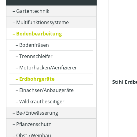
HUBRAUM (IN CM³)
Gartentechnik
Multifunktionssysteme
KLASSIFIZIERUNG
Bodenbearbeitung
Bodenfräsen
MOTORLEISTUNG (IN PS)
Trennschleifer
Motorhacken/Aerifizierer
MOTORLEISTUNG (IN WATT)
Erdbohrgeräte
Stihl Erdb
Einachser/Anbaugeräte
MOTORLEISTUNG (IN KW)
Wildkrautbeseitiger
Be-/Entwässerung
MOTORTYP (HERSTELLERBEZEICHNUNG)
Pflanzenschutz
SCHALLDRUCKPEGEL AM OHR (IN DB(A))
Obst-/Weinbau