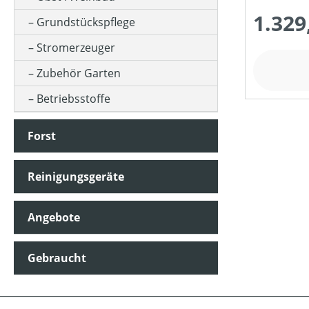
1.329
Grundstückspflege
PREIS
Stromerzeuger
Zubehör Garten
Betriebsstoffe
Forst
Reinigungsgeräte
Angebote
Gebraucht