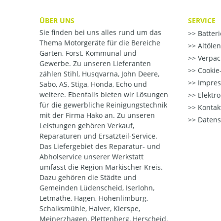
ÜBER UNS
SERVICE
Sie finden bei uns alles rund um das
Batter
Thema Motorgeräte für die Bereiche
Altöle
Garten, Forst, Kommunal und
Verpac
Gewerbe. Zu unseren Lieferanten
Cookie-
zählen Stihl, Husqvarna, John Deere,
Impre
Sabo, AS, Stiga, Honda, Echo und
weitere. Ebenfalls bieten wir Lösungen
Elektr
für die gewerbliche Reinigungstechnik
Kontak
mit der Firma Hako an. Zu unseren
Datens
Leistungen gehören Verkauf,
Reparaturen und Ersatzteil-Service.
Das Liefergebiet des Reparatur- und
Abholservice unserer Werkstatt
umfasst die Region Märkischer Kreis.
Dazu gehören die Städte und
Gemeinden Lüdenscheid, Iserlohn,
Letmathe, Hagen, Hohenlimburg,
Schalksmühle, Halver, Kierspe,
Meinerzhagen, Plettenberg, Herscheid,