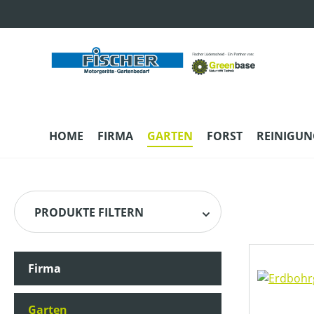
m Hauptinhalt springen
Zur Suche springen
Zur Hauptnavigation springen
HOME
FIRMA
GARTEN
FORST
REINIGUN
PRODUKTE FILTERN
Firma
HERSTELLER
Garten