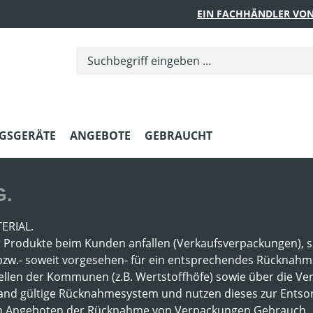
EIN FACHHÄNDLER VON
GSGERÄTE
ANGEBOTE
GEBRAUCHT
.
ERIAL.
Produkte beim Kunden anfallen (Verkaufsverpackungen), s
bzw.- soweit vorgesehen- für ein entsprechendes Rücknahm
ellen der Kommunen (z.B. Wertstoffhöfe) sowie über die V
 Land gültige Rücknahmesystem und nutzen dieses zur Entso
den Angeboten der Rücknahme von Verpackungen Gebrauch.