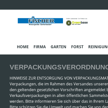
m Hauptinhalt springen
Zur Suche springen
Zur Hauptnavigation springen
HOME
FIRMA
GARTEN
FORST
REINIGUN
VERPACKUNGSVERORDNUNG
HINWEISE ZUR ENTSORGUNG VON VERPACKUNGSMAT
Verpackungen, die im Rahmen des Versandes unserer 
den geltenden gesetzlichen Vorschriften angemeldet 
Verkaufsverpackungen in allen öffentlichen Sammelst
werden. Bitte informieren Sie sich über das in Ihrem
Bitte schützen Sie die Umwelt und machen Sie von 