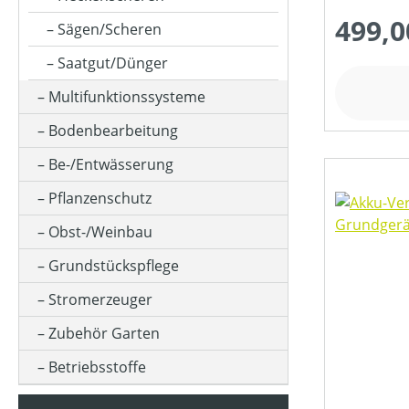
499,0
Sägen/Scheren
MESSERANZAHL
Saatgut/Dünger
Multifunktionssysteme
MOTORLEISTUNG (IN UMDREHUNGEN/MIN)
Bodenbearbeitung
Be-/Entwässerung
MOTORLEISTUNG (IN KW)
Pflanzenschutz
Obst-/Weinbau
MOTORTYP (HERSTELLERBEZEICHNUNG)
Grundstückspflege
Stromerzeuger
NENNSPANNUNG (IN V)
Zubehör Garten
Betriebsstoffe
SCHALLDRUCKPEGEL AM OHR (IN DB(A))