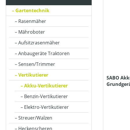
ARBEITSBREITE (IN CM)
Gartentechnik
Rasenmäher
ARBEITSTIEFE (IN MM)
Mähroboter
Aufsitzrasenmäher
BETRIEBSART
Anbaugeräte Traktoren
Sensen/Trimmer
FANGSACKVOLUMEN MAX (IN L)
Vertikutierer
SABO Akku
Grundger
Akku-Vertikutierer
FLÄCHENLEISTUNG MAX (IN M²)
Ladegerät
Benzin-Vertikutierer
Elektro-Vertikutierer
KLASSIFIZIERUNG
Streuer/Walzen
MATERIALART
Heckenscheren