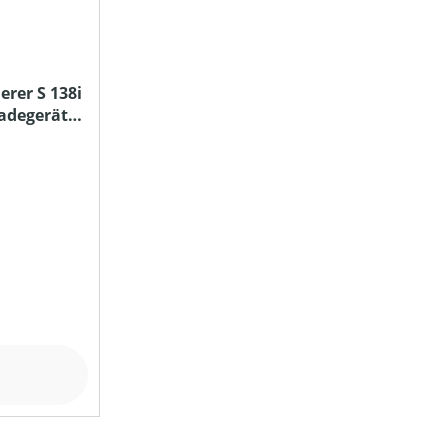
rer S 138i
Ladegerät