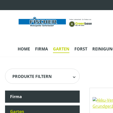
m Hauptinhalt springen
Zur Suche springen
Zur Hauptnavigation springen
HOME
FIRMA
GARTEN
FORST
REINIGUN
PRODUKTE FILTERN
Firma
HERSTELLER
Garten