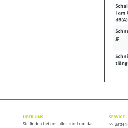
Schal
l am 
dB(A)
Schn
g:
Schni
tläng
ÜBER UNS
SERVICE
Sie finden bei uns alles rund um das
Batter