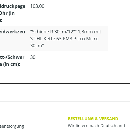
ldruckpege
103.00
Ohr (in
):
eidwerkzeu
"Schiene R 30cm/12"" 1,3mm mit
STIHL Kette 63 PM3 Picco Micro
30cm"
tt-/Schwer
30
e (in cm):
BESTELLUNG & VERSAND
Wir liefern nach Deutschland
ieentsorgung