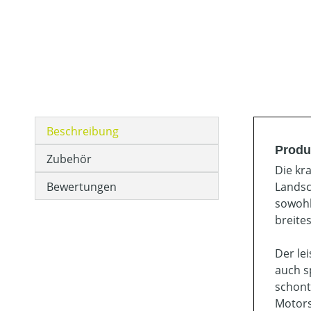
Beschreibung
Produ
Zubehör
Die kr
Bewertungen
Landsc
sowohl
breite
Der le
auch s
schont
Motorsä