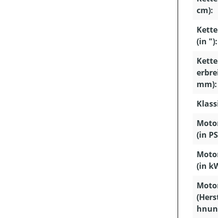
cm):
Kette
(in "):
Kette
erbrei
mm):
Klass
Motor
(in PS
Motor
(in k
Moto
(Hers
hnun