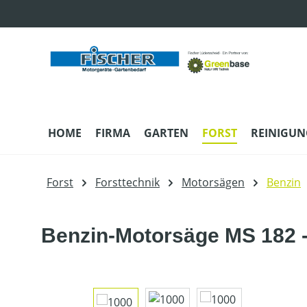
m Hauptinhalt springen
Zur Suche springen
Zur Hauptnavigation springen
HOME
FIRMA
GARTEN
FORST
REINIGUN
Forst
Forsttechnik
Motorsägen
Benzin
Benzin-Motorsäge MS 182 -
Bildergalerie überspringen