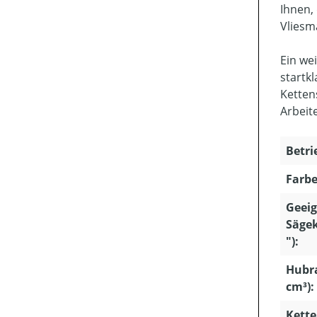
Ihnen,
Vliesma
Ein we
startk
Ketten
Arbeit
Betri
Farbe
Geeig
Sägek
"):
Hubr
cm³):
Kette