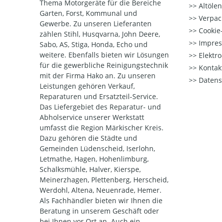
Thema Motorgeräte für die Bereiche
Altöle
Garten, Forst, Kommunal und
Verpac
Gewerbe. Zu unseren Lieferanten
Cookie-
zählen Stihl, Husqvarna, John Deere,
Impre
Sabo, AS, Stiga, Honda, Echo und
weitere. Ebenfalls bieten wir Lösungen
Elektr
für die gewerbliche Reinigungstechnik
Kontak
mit der Firma Hako an. Zu unseren
Datens
Leistungen gehören Verkauf,
Reparaturen und Ersatzteil-Service.
Das Liefergebiet des Reparatur- und
Abholservice unserer Werkstatt
umfasst die Region Märkischer Kreis.
Dazu gehören die Städte und
Gemeinden Lüdenscheid, Iserlohn,
Letmathe, Hagen, Hohenlimburg,
Schalksmühle, Halver, Kierspe,
Meinerzhagen, Plettenberg, Herscheid,
Werdohl, Altena, Neuenrade, Hemer.
Als Fachhändler bieten wir Ihnen die
Beratung in unserem Geschäft oder
bei Ihnen vor Ort an. Auch ein