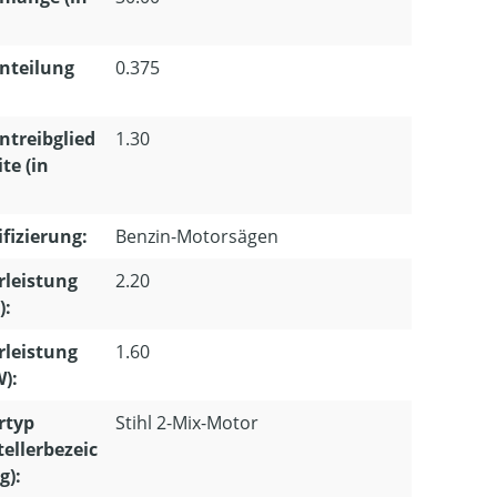
nteilung
0.375
ntreibglied
1.30
te (in
ifizierung:
Benzin-Motorsägen
leistung
2.20
):
leistung
1.60
W):
rtyp
Stihl 2-Mix-Motor
tellerbezeic
g):