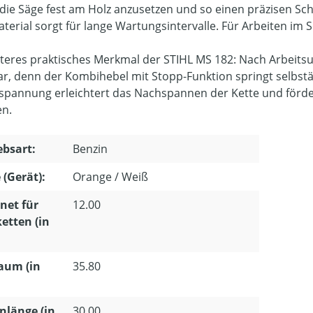
 die Säge fest am Holz anzusetzen und so einen präzisen Sc
terial sorgt für lange Wartungsintervalle. Für Arbeiten im Sc
iteres praktisches Merkmal der STIHL MS 182: Nach Arbeits
lar, denn der Kombihebel mit Stopp-Funktion springt selbstän
spannung erleichtert das Nachspannen der Kette und förd
en.
ebsart:
Benzin
 (Gerät):
Orange / Weiß
net für
12.00
etten (in
aum (in
35.80
nlänge (in
30.00