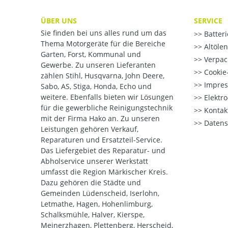
ÜBER UNS
SERVICE
Sie finden bei uns alles rund um das
Batter
Thema Motorgeräte für die Bereiche
Altöle
Garten, Forst, Kommunal und
Verpac
Gewerbe. Zu unseren Lieferanten
Cookie-
zählen Stihl, Husqvarna, John Deere,
Impre
Sabo, AS, Stiga, Honda, Echo und
weitere. Ebenfalls bieten wir Lösungen
Elektr
für die gewerbliche Reinigungstechnik
Kontak
mit der Firma Hako an. Zu unseren
Datens
Leistungen gehören Verkauf,
Reparaturen und Ersatzteil-Service.
Das Liefergebiet des Reparatur- und
Abholservice unserer Werkstatt
umfasst die Region Märkischer Kreis.
Dazu gehören die Städte und
Gemeinden Lüdenscheid, Iserlohn,
Letmathe, Hagen, Hohenlimburg,
Schalksmühle, Halver, Kierspe,
Meinerzhagen, Plettenberg, Herscheid,