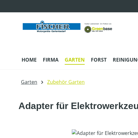
m Hauptinhalt springen
Zur Suche springen
Zur Hauptnavigation springen
HOME
FIRMA
GARTEN
FORST
REINIGUN
Garten
Zubehör Garten
Adapter für Elektrowerkze
Bildergalerie überspringen