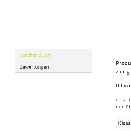
Beschreibung
Produ
Bewertungen
Zum g
U-förm
einfac
nun üb
Klass