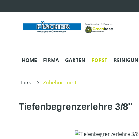
m Hauptinhalt springen
Zur Suche springen
Zur Hauptnavigation springen
HOME
FIRMA
GARTEN
FORST
REINIGUN
Forst
Zubehör Forst
Tiefenbegrenzerlehre 3/8''
Bildergalerie überspringen