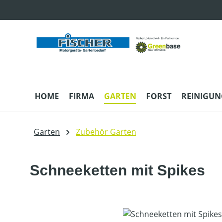
m Hauptinhalt springen
Zur Suche springen
Zur Hauptnavigation springen
HOME
FIRMA
GARTEN
FORST
REINIGUN
Garten
Zubehör Garten
Schneeketten mit Spikes
Bildergalerie überspringen