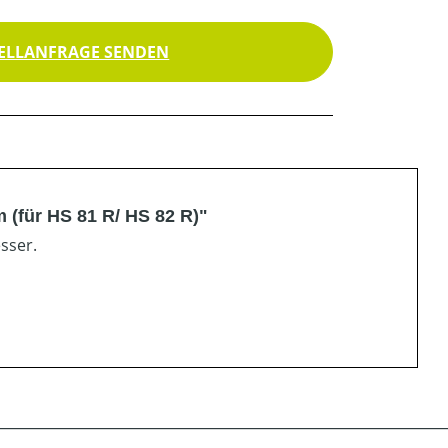
ELLANFRAGE SENDEN
m (für HS 81 R/ HS 82 R)"
sser.