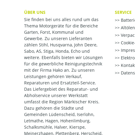
ÜBER UNS
SERVICE
Sie finden bei uns alles rund um das
Batter
Thema Motorgeräte für die Bereiche
Altöle
Garten, Forst, Kommunal und
Verpac
Gewerbe. Zu unseren Lieferanten
Cookie-
zählen Stihl, Husqvarna, John Deere,
Impre
Sabo, AS, Stiga, Honda, Echo und
weitere. Ebenfalls bieten wir Lösungen
Elektr
für die gewerbliche Reinigungstechnik
Kontak
mit der Firma Hako an. Zu unseren
Datens
Leistungen gehören Verkauf,
Reparaturen und Ersatzteil-Service.
Das Liefergebiet des Reparatur- und
Abholservice unserer Werkstatt
umfasst die Region Märkischer Kreis.
Dazu gehören die Städte und
Gemeinden Lüdenscheid, Iserlohn,
Letmathe, Hagen, Hohenlimburg,
Schalksmühle, Halver, Kierspe,
Meinerzhagen, Plettenberg, Herscheid,