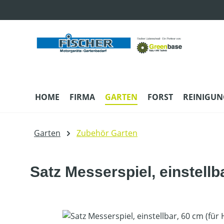
m Hauptinhalt springen
Zur Suche springen
Zur Hauptnavigation springen
HOME
FIRMA
GARTEN
FORST
REINIGUN
Garten
Zubehör Garten
Satz Messerspiel, einstellb
Bildergalerie überspringen