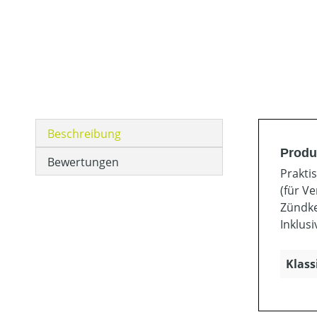
Beschreibung
Produ
Bewertungen
Prakti
(für V
Zündke
Inklus
Klass