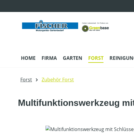
m Hauptinhalt springen
Zur Suche springen
Zur Hauptnavigation springen
HOME
FIRMA
GARTEN
FORST
REINIGUN
Forst
Zubehör Forst
Multifunktionswerkzeug mit
Bildergalerie überspringen