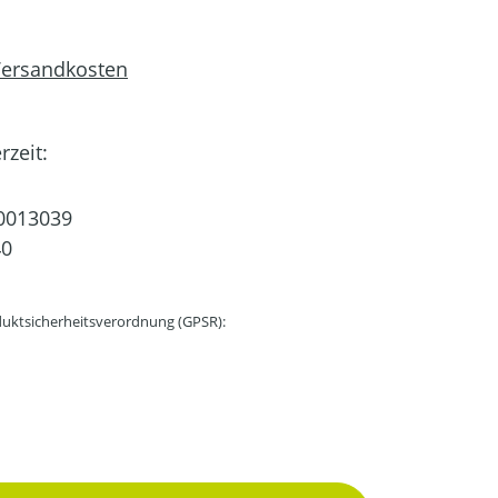
 Versandkosten
rzeit:
0013039
40
uktsicherheitsverordnung (GPSR):