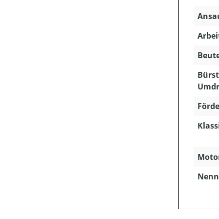
Ansau
Arbei
Beute
Bürst
Umdr
Förde
Klass
Motor
Nenns