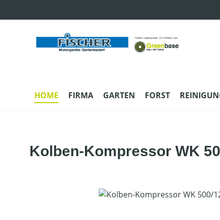
m Hauptinhalt springen
Zur Suche springen
Zur Hauptnavigation springen
HOME
FIRMA
GARTEN
FORST
REINIGUN
Kolben-Kompressor WK 50
Bildergalerie überspringen