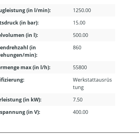
gleistung (in l/min):
1250.00
tsdruck (in bar):
15.00
lvolumen (in l):
500.00
endrehzahl (in
860
ehungen/min):
rmenge max (in l/h):
55800
ifizierung:
Werkstattausrüs
tung
leistung (in kW):
7.50
pannung (in V):
400.00