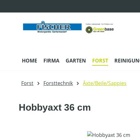
m Hauptinhalt springen
Zur Suche springen
Zur Hauptnavigation springen
HOME
FIRMA
GARTEN
FORST
REINIGUN
Forst
Forsttechnik
Äxte/Beile/Sappies
Hobbyaxt 36 cm
Bildergalerie überspringen