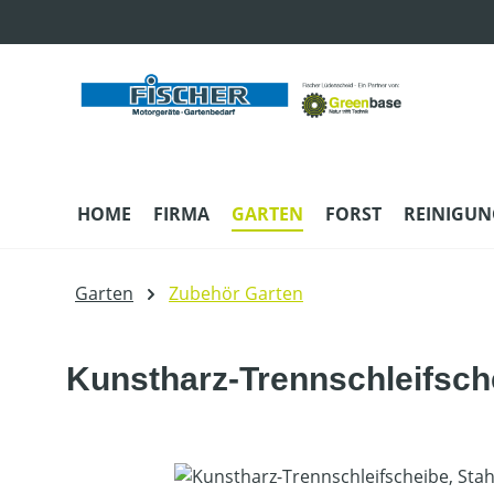
m Hauptinhalt springen
Zur Suche springen
Zur Hauptnavigation springen
HOME
FIRMA
GARTEN
FORST
REINIGUN
Garten
Zubehör Garten
Kunstharz-Trennschleifsch
Bildergalerie überspringen