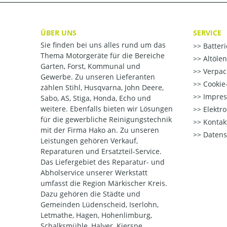
ÜBER UNS
SERVICE
Sie finden bei uns alles rund um das
Batter
Thema Motorgeräte für die Bereiche
Altöle
Garten, Forst, Kommunal und
Verpac
Gewerbe. Zu unseren Lieferanten
Cookie-
zählen Stihl, Husqvarna, John Deere,
Impre
Sabo, AS, Stiga, Honda, Echo und
weitere. Ebenfalls bieten wir Lösungen
Elektr
für die gewerbliche Reinigungstechnik
Kontak
mit der Firma Hako an. Zu unseren
Datens
Leistungen gehören Verkauf,
Reparaturen und Ersatzteil-Service.
Das Liefergebiet des Reparatur- und
Abholservice unserer Werkstatt
umfasst die Region Märkischer Kreis.
Dazu gehören die Städte und
Gemeinden Lüdenscheid, Iserlohn,
Letmathe, Hagen, Hohenlimburg,
Schalksmühle, Halver, Kierspe,