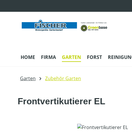
m Hauptinhalt springen
Zur Suche springen
Zur Hauptnavigation springen
HOME
FIRMA
GARTEN
FORST
REINIGUN
Garten
Zubehör Garten
Frontvertikutierer EL
Bildergalerie überspringen