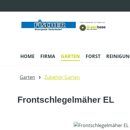
m Hauptinhalt springen
Zur Suche springen
Zur Hauptnavigation springen
HOME
FIRMA
GARTEN
FORST
REINIGUN
Garten
Zubehör Garten
Frontschlegelmäher EL
Bildergalerie überspringen