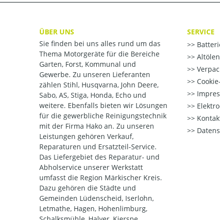
ÜBER UNS
SERVICE
Sie finden bei uns alles rund um das
Batter
Thema Motorgeräte für die Bereiche
Altöle
Garten, Forst, Kommunal und
Verpac
Gewerbe. Zu unseren Lieferanten
Cookie-
zählen Stihl, Husqvarna, John Deere,
Impre
Sabo, AS, Stiga, Honda, Echo und
weitere. Ebenfalls bieten wir Lösungen
Elektr
für die gewerbliche Reinigungstechnik
Kontak
mit der Firma Hako an. Zu unseren
Datens
Leistungen gehören Verkauf,
Reparaturen und Ersatzteil-Service.
Das Liefergebiet des Reparatur- und
Abholservice unserer Werkstatt
umfasst die Region Märkischer Kreis.
Dazu gehören die Städte und
Gemeinden Lüdenscheid, Iserlohn,
Letmathe, Hagen, Hohenlimburg,
Schalksmühle, Halver, Kierspe,