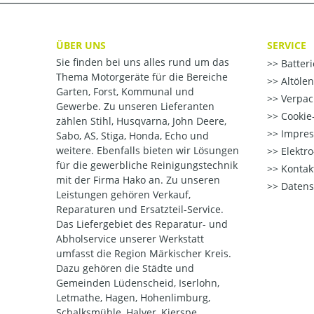
ÜBER UNS
SERVICE
Sie finden bei uns alles rund um das
Batter
Thema Motorgeräte für die Bereiche
Altöle
Garten, Forst, Kommunal und
Verpac
Gewerbe. Zu unseren Lieferanten
Cookie-
zählen Stihl, Husqvarna, John Deere,
Impre
Sabo, AS, Stiga, Honda, Echo und
weitere. Ebenfalls bieten wir Lösungen
Elektr
für die gewerbliche Reinigungstechnik
Kontak
mit der Firma Hako an. Zu unseren
Datens
Leistungen gehören Verkauf,
Reparaturen und Ersatzteil-Service.
Das Liefergebiet des Reparatur- und
Abholservice unserer Werkstatt
umfasst die Region Märkischer Kreis.
Dazu gehören die Städte und
Gemeinden Lüdenscheid, Iserlohn,
Letmathe, Hagen, Hohenlimburg,
Schalksmühle, Halver, Kierspe,