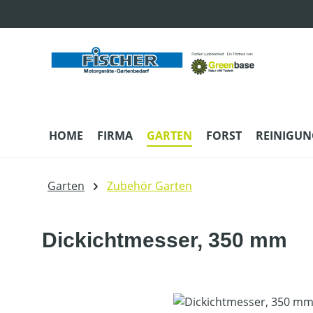
m Hauptinhalt springen
Zur Suche springen
Zur Hauptnavigation springen
HOME
FIRMA
GARTEN
FORST
REINIGUN
Garten
Zubehör Garten
Dickichtmesser, 350 mm
Bildergalerie überspringen