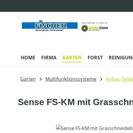
m Hauptinhalt springen
Zur Suche springen
Zur Hauptnavigation springen
HOME
FIRMA
GARTEN
FORST
REINIGUN
Garten
Multifunktionssysteme
Anbau-Syst
Sense FS-KM mit Grasschn
Bildergalerie überspringen