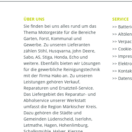
ÜBER UNS
SERVICE
Sie finden bei uns alles rund um das
Batter
Thema Motorgeräte für die Bereiche
Altöle
Garten, Forst, Kommunal und
Verpac
Gewerbe. Zu unseren Lieferanten
Cookie-
zählen Stihl, Husqvarna, John Deere,
Impre
Sabo, AS, Stiga, Honda, Echo und
weitere. Ebenfalls bieten wir Lösungen
Elektr
für die gewerbliche Reinigungstechnik
Kontak
mit der Firma Hako an. Zu unseren
Datens
Leistungen gehören Verkauf,
Reparaturen und Ersatzteil-Service.
Das Liefergebiet des Reparatur- und
Abholservice unserer Werkstatt
umfasst die Region Märkischer Kreis.
Dazu gehören die Städte und
Gemeinden Lüdenscheid, Iserlohn,
Letmathe, Hagen, Hohenlimburg,
Schalksmühle, Halver, Kierspe,