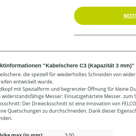
BEST
ktinformationen "Kabelschere C3 (Kapazität 3 mm)"
eilschere. die speziell für wiederholtes Schneiden von wid
reifen entwickelt wurde.
dkopf mit Spezialform und begrenzter Öffnung für kleine Du
 widerstandsfähige Messer: Einsatzgehärtete Messer. zum S
ksschnitt: Der Dreiecksschnitt ist eine Innovation von FELCO
ne Quetschungen zu durchschneiden. Dank dieser Eigenschaft
nden.
ärke max (in mm):
3.00