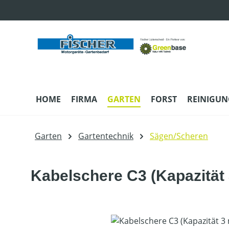
m Hauptinhalt springen
Zur Suche springen
Zur Hauptnavigation springen
HOME
FIRMA
GARTEN
FORST
REINIGUN
Garten
Gartentechnik
Sägen/Scheren
Kabelschere C3 (Kapazität
Bildergalerie überspringen