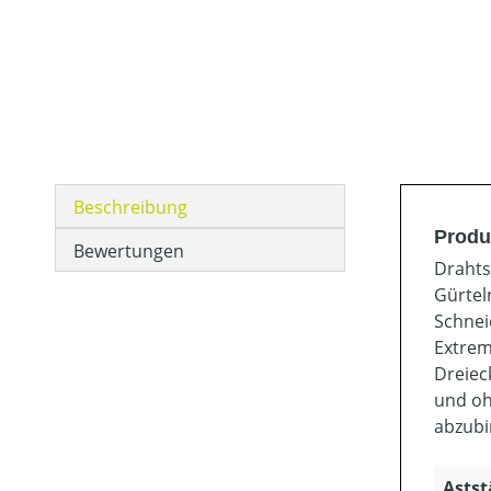
Beschreibung
Produ
Bewertungen
Drahts
Gürtel
Schnei
Extrem
Dreiec
und oh
abzubi
Astst