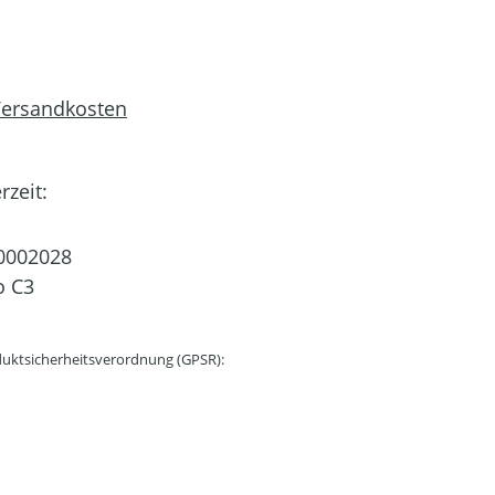
 Versandkosten
rzeit:
0002028
o C3
uktsicherheitsverordnung (GPSR):