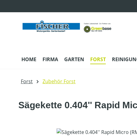
m Hauptinhalt springen
Zur Suche springen
Zur Hauptnavigation springen
HOME
FIRMA
GARTEN
FORST
REINIGUN
Forst
Zubehör Forst
Sägekette 0.404'' Rapid Mi
Bildergalerie überspringen