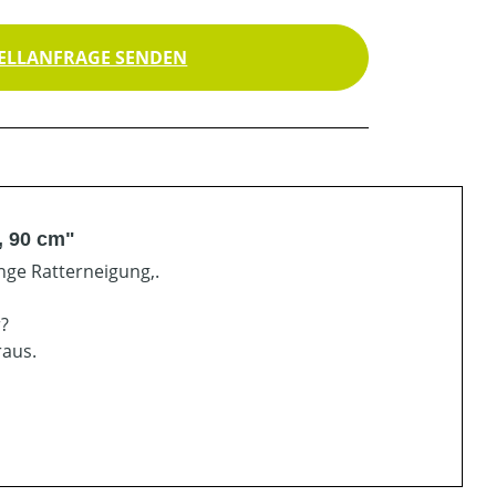
ELLANFRAGE SENDEN
, 90 cm"
nge Ratterneigung,.
r?
raus.