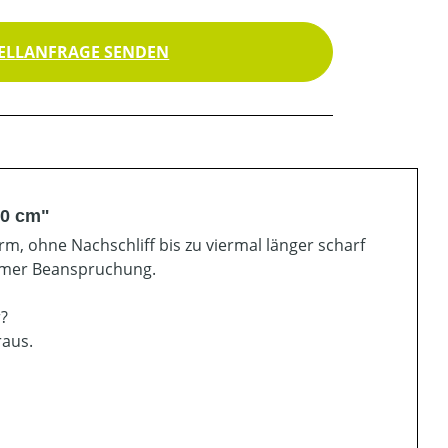
ELLANFRAGE SENDEN
90 cm"
m, ohne Nachschliff bis zu viermal länger scharf
remer Beanspruchung.
r?
raus.