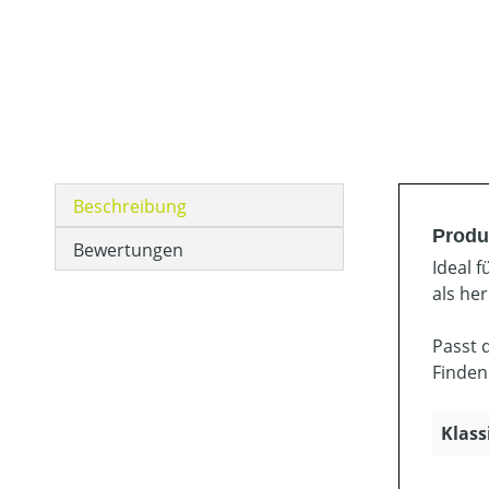
Beschreibung
Produ
Bewertungen
Ideal 
als he
Passt 
Finden
Klass