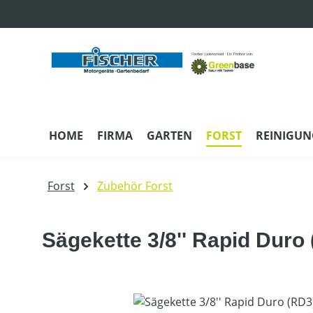
m Hauptinhalt springen
Zur Suche springen
Zur Hauptnavigation springen
HOME
FIRMA
GARTEN
FORST
REINIGUN
Forst
Zubehör Forst
Sägekette 3/8'' Rapid Duro
Bildergalerie überspringen