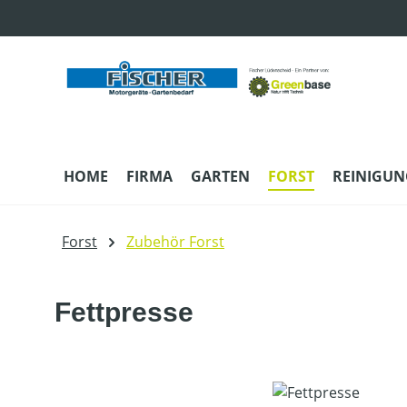
m Hauptinhalt springen
Zur Suche springen
Zur Hauptnavigation springen
HOME
FIRMA
GARTEN
FORST
REINIGUN
Forst
Zubehör Forst
Fettpresse
Bildergalerie überspringen