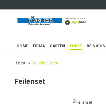
m Hauptinhalt springen
Zur Suche springen
Zur Hauptnavigation springen
HOME
FIRMA
GARTEN
FORST
REINIGUN
Forst
Zubehör Forst
Feilenset
Bildergalerie überspringen