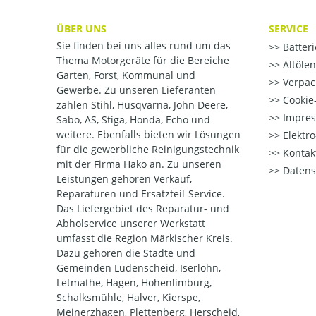
ÜBER UNS
SERVICE
Sie finden bei uns alles rund um das
Batter
Thema Motorgeräte für die Bereiche
Altöle
Garten, Forst, Kommunal und
Verpac
Gewerbe. Zu unseren Lieferanten
Cookie-
zählen Stihl, Husqvarna, John Deere,
Impre
Sabo, AS, Stiga, Honda, Echo und
weitere. Ebenfalls bieten wir Lösungen
Elektr
für die gewerbliche Reinigungstechnik
Kontak
mit der Firma Hako an. Zu unseren
Datens
Leistungen gehören Verkauf,
Reparaturen und Ersatzteil-Service.
Das Liefergebiet des Reparatur- und
Abholservice unserer Werkstatt
umfasst die Region Märkischer Kreis.
Dazu gehören die Städte und
Gemeinden Lüdenscheid, Iserlohn,
Letmathe, Hagen, Hohenlimburg,
Schalksmühle, Halver, Kierspe,
Meinerzhagen, Plettenberg, Herscheid,