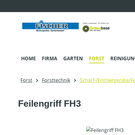
m Hauptinhalt springen
Zur Suche springen
Zur Hauptnavigation springen
HOME
FIRMA
GARTEN
FORST
REINIGUN
Forst
Forsttechnik
Schärf-/Entnietgeräte/Fe
Feilengriff FH3
Bildergalerie überspringen