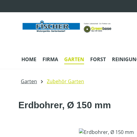
m Hauptinhalt springen
Zur Suche springen
Zur Hauptnavigation springen
HOME
FIRMA
GARTEN
FORST
REINIGUN
Garten
Zubehör Garten
Erdbohrer, Ø 150 mm
Bildergalerie überspringen