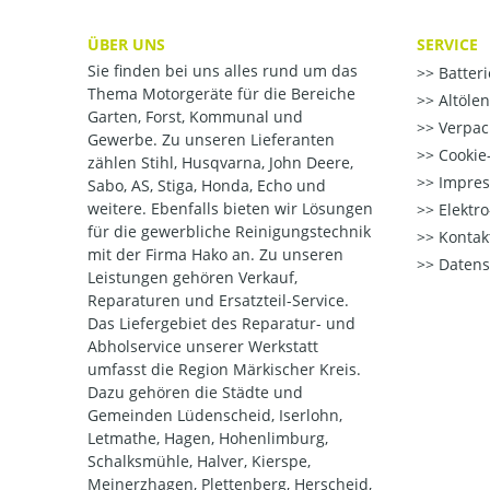
ÜBER UNS
SERVICE
Sie finden bei uns alles rund um das
Batter
Thema Motorgeräte für die Bereiche
Altöle
Garten, Forst, Kommunal und
Verpac
Gewerbe. Zu unseren Lieferanten
Cookie-
zählen Stihl, Husqvarna, John Deere,
Impre
Sabo, AS, Stiga, Honda, Echo und
weitere. Ebenfalls bieten wir Lösungen
Elektr
für die gewerbliche Reinigungstechnik
Kontak
mit der Firma Hako an. Zu unseren
Datens
Leistungen gehören Verkauf,
Reparaturen und Ersatzteil-Service.
Das Liefergebiet des Reparatur- und
Abholservice unserer Werkstatt
umfasst die Region Märkischer Kreis.
Dazu gehören die Städte und
Gemeinden Lüdenscheid, Iserlohn,
Letmathe, Hagen, Hohenlimburg,
Schalksmühle, Halver, Kierspe,
Meinerzhagen, Plettenberg, Herscheid,