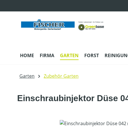
m Hauptinhalt springen
Zur Suche springen
Zur Hauptnavigation springen
HOME
FIRMA
GARTEN
FORST
REINIGUN
Garten
Zubehör Garten
Einschraubinjektor Düse 04
Bildergalerie überspringen