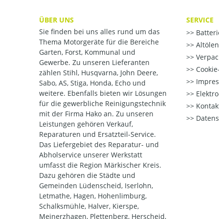
ÜBER UNS
SERVICE
Sie finden bei uns alles rund um das
Batter
Thema Motorgeräte für die Bereiche
Altöle
Garten, Forst, Kommunal und
Verpac
Gewerbe. Zu unseren Lieferanten
Cookie-
zählen Stihl, Husqvarna, John Deere,
Impre
Sabo, AS, Stiga, Honda, Echo und
weitere. Ebenfalls bieten wir Lösungen
Elektr
für die gewerbliche Reinigungstechnik
Kontak
mit der Firma Hako an. Zu unseren
Datens
Leistungen gehören Verkauf,
Reparaturen und Ersatzteil-Service.
Das Liefergebiet des Reparatur- und
Abholservice unserer Werkstatt
umfasst die Region Märkischer Kreis.
Dazu gehören die Städte und
Gemeinden Lüdenscheid, Iserlohn,
Letmathe, Hagen, Hohenlimburg,
Schalksmühle, Halver, Kierspe,
Meinerzhagen, Plettenberg, Herscheid,