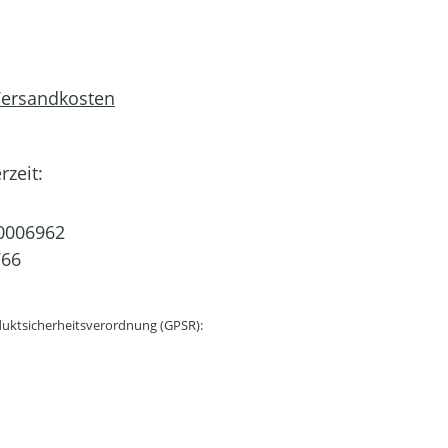
 Versandkosten
rzeit:
0006962
766
uktsicherheitsverordnung (GPSR):