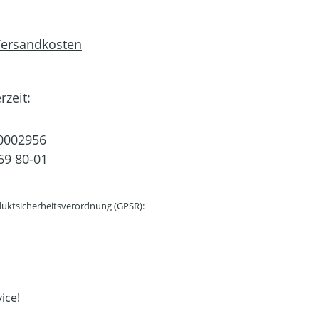
 Versandkosten
rzeit:
0002956
69 80-01
uktsicherheitsverordnung (GPSR):
ice!