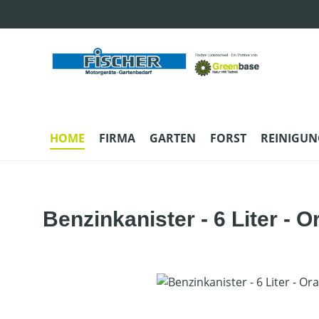
m Hauptinhalt springen
Zur Suche springen
Zur Hauptnavigation springen
HOME
FIRMA
GARTEN
FORST
REINIGUN
Benzinkanister - 6 Liter - 
Bildergalerie überspringen