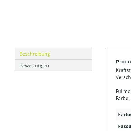
Beschreibung
Produ
Bewertungen
Krafts
Versch
Füllme
Farbe:
Farbe
Fassu