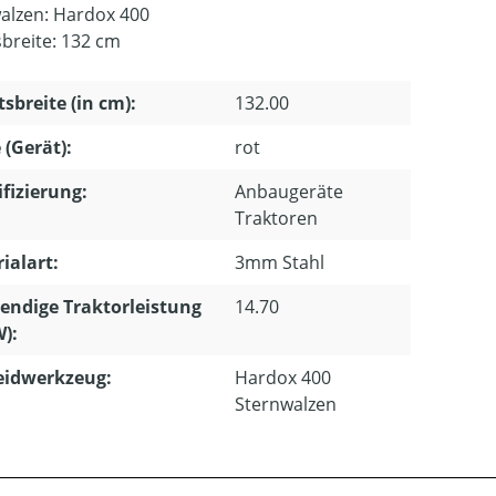
alzen: Hardox 400
sbreite: 132 cm
tsbreite (in cm):
132.00
 (Gerät):
rot
ifizierung:
Anbaugeräte
Traktoren
ialart:
3mm Stahl
ndige Traktorleistung
14.70
W):
eidwerkzeug:
Hardox 400
Sternwalzen