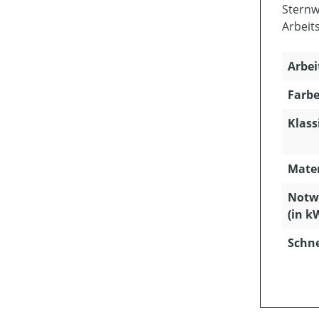
Sternw
Arbeit
Arbei
Farbe
Klass
Mater
Notwe
(in k
Schn