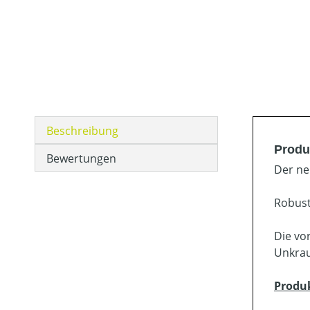
Beschreibung
Produ
Bewertungen
Der ne
Robust
Die vo
Unkrau
Produ