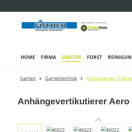
m Hauptinhalt springen
Zur Suche springen
Zur Hauptnavigation springen
HOME
FIRMA
GARTEN
FORST
REINIGUN
Garten
Gartentechnik
Anbaugeräte Trakto
Anhängevertikutierer Aero 
Bildergalerie überspringen