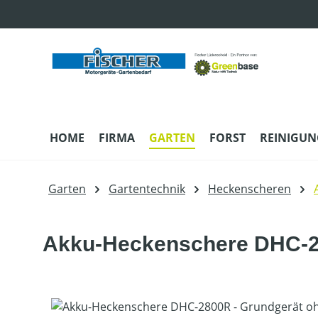
m Hauptinhalt springen
Zur Suche springen
Zur Hauptnavigation springen
HOME
FIRMA
GARTEN
FORST
REINIGUN
Garten
Gartentechnik
Heckenscheren
Akku-Heckenschere DHC-28
Bildergalerie überspringen