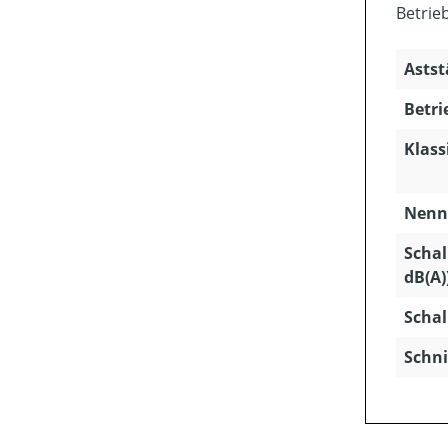
Betrie
Astst
Betri
Klass
Nenns
Schal
dB(A)
Schal
Schni