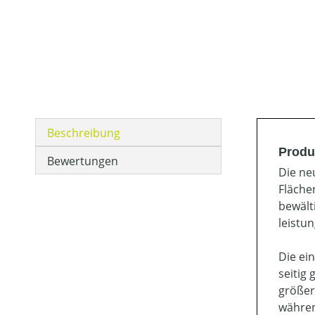
Beschreibung
Produ
Bewertungen
Die ne
Fläche
bewält
leistun
Die ei
seitig
größer
währen