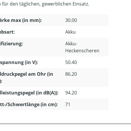
b für den täglichen, gewerblichen Einsatz.
ärke max (in mm):
30.00
ebsart:
Akku
ifizierung:
Akku-
Heckenscheren
pannung (in V):
50.40
ldruckpegel am Ohr (in
86.20
):
lleistungspegel (in dB(A)):
94.20
tt-/Schwertlänge (in cm):
71